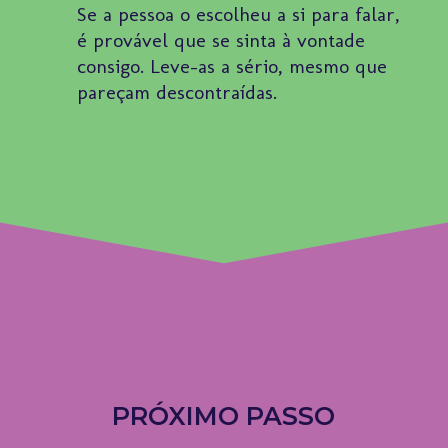
Se a pessoa o escolheu a si para falar,
é provável que se sinta à vontade
consigo. Leve-as a sério, mesmo que
pareçam descontraídas.
PRÓXIMO PASSO